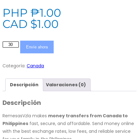
PHP ₱
1.00
CAD $
1.00
Remesas
Envíe ahora
desde
Canadá
Categoría:
Canada
a
Philippines
cantidad
Descripción
Valoraciones (0)
Descripción
RemesasVzla makes
money transfers from Canada to
Philippines
fast, secure, and affordable. Send money online
with the best exchange rates, low fees, and reliable service