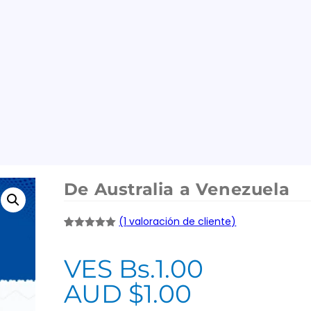
De Australia a Venezuela
(
1
valoración de cliente)
Valorado
1
con
5.00
de
5 en base
VES Bs.
1.00
a
valoración
de un
AUD $
1.00
cliente