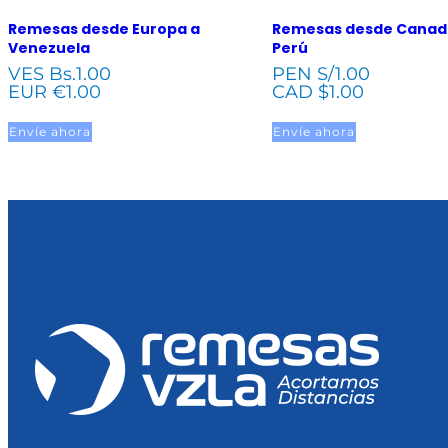
Remesas desde Europa a
Remesas desde Canad
Venezuela
Perú
VES Bs.
1.00
PEN S/
1.00
EUR €
1.00
CAD $
1.00
Envíe ahora
Envíe ahora