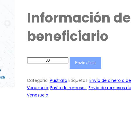
Información de
beneficiario
De
Envíe ahora
Australia
a
Categoría:
Australia
Etiquetas:
Envío de dinero a de
Venezuela
Venezuela
,
Envío de remesas
,
Envío de remesas de
cantidad
Venezuela