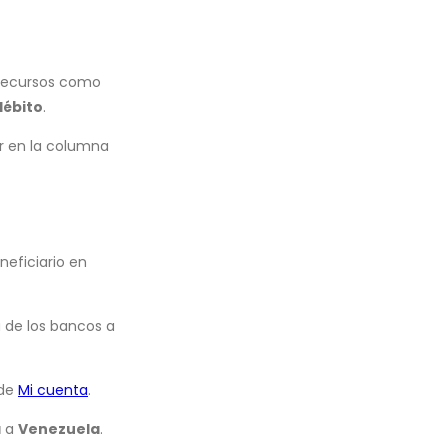
recursos como
débito
.
r en la columna
neficiario en
 de los bancos a
 de
Mi cuenta
.
a
a
Venezuela
.