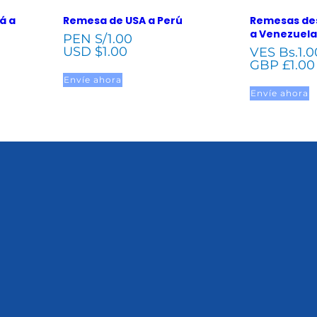
á a
Remesa de USA a Perú
Remesas des
a Venezuela
PEN S/
1.00
USD $
1.00
VES Bs.
1.0
GBP £
1.00
Envíe ahora
Envíe ahora